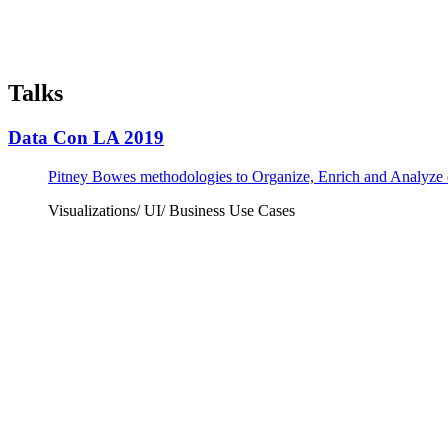
Talks
Data Con LA 2019
Pitney Bowes methodologies to Organize, Enrich and Analyze d
Visualizations/ UI/ Business Use Cases
Tickets