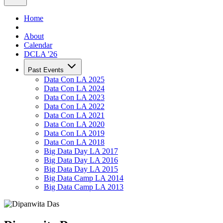
Home
About
Calendar
DCLA '26
Past Events
Data Con LA 2025
Data Con LA 2024
Data Con LA 2023
Data Con LA 2022
Data Con LA 2021
Data Con LA 2020
Data Con LA 2019
Data Con LA 2018
Big Data Day LA 2017
Big Data Day LA 2016
Big Data Day LA 2015
Big Data Camp LA 2014
Big Data Camp LA 2013