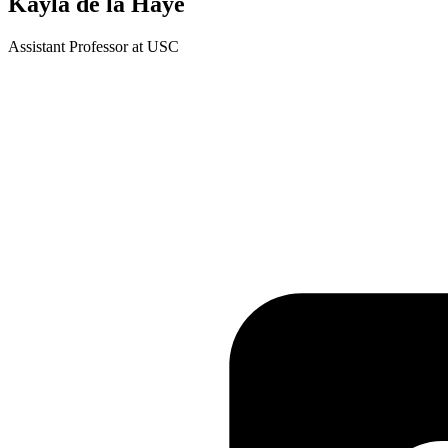
Kayla de la Haye
Assistant Professor at USC